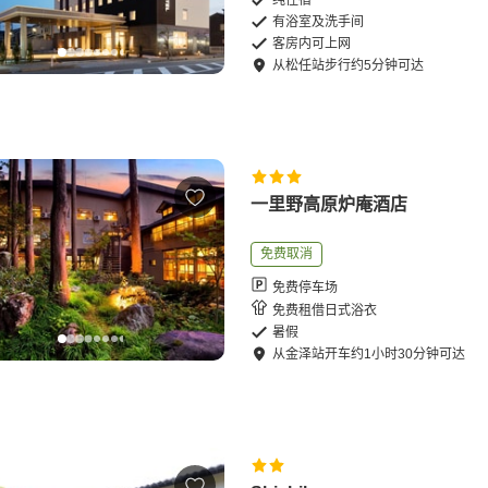
纯住宿
有浴室及洗手间
客房内可上网
从
松任站
步行
约
5
分钟可达
一里野高原炉庵酒店
免费取消
免费停车场
免费租借日式浴衣
暑假
从
金泽站
开车
约
1
小时
30
分钟可达