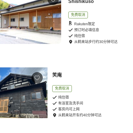
Shishikuso
免费取消
Rakuten限定
预订时必填信息
纯住宿
从
鹤来站
步行
约
30
分钟可达
笑庵
免费取消
纯住宿
有浴室及洗手间
客房内可上网
从
鹤来站
开车
约
40
分钟可达