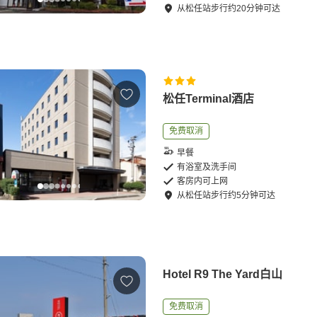
从
松任站
步行
约
20
分钟可达
松任Terminal酒店
免费取消
早餐
有浴室及洗手间
客房内可上网
从
松任站
步行
约
5
分钟可达
Hotel R9 The Yard白山
免费取消