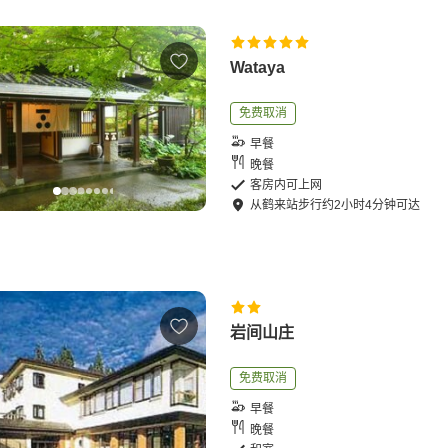
Wataya
免费取消
早餐
晚餐
客房内可上网
从
鹤来站
步行
约
2
小时
4
分钟可达
岩间山庄
免费取消
早餐
晚餐