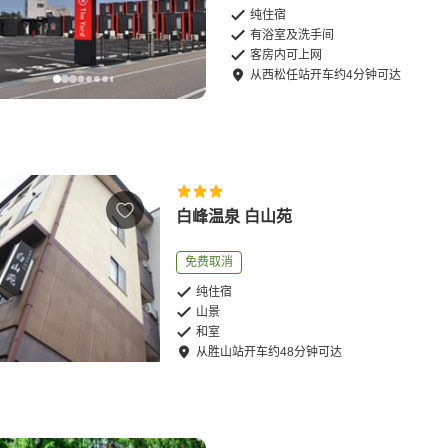
纯住宿
有浴室及洗手间
客房内可上网
从
西松任站
开车
约
4
分钟可达
白峰温泉 白山苑
免费取消
纯住宿
山景
和室
从
胜山站
开车
约
48
分钟可达