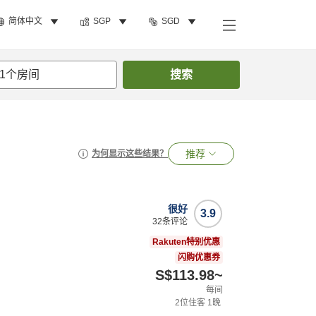
简体中文
SGP
SGD
1
个房间
搜索
推荐
为何显示这些结果？
很好
3.9
32
条评论
）
Rakuten特别优惠
闪购优惠券
S$113.98
~
每间
2
位住客
1
晚