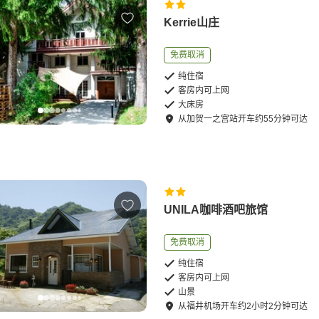
Kerrie山庄
免费取消
纯住宿
客房内可上网
大床房
从
加贺一之宫站
开车
约
55
分钟可达
UNILA咖啡酒吧旅馆
免费取消
纯住宿
客房内可上网
山景
从
福井机场
开车
约
2
小时
2
分钟可达