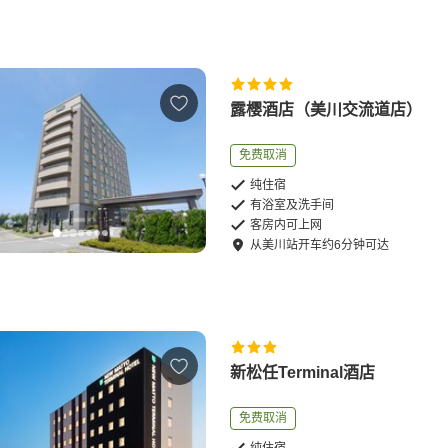
露樱酒店（美川交流道店）
免费取消
纯住宿
有浴室及洗手间
客房内可上网
从
美川站
开车
约
6
分钟可达
新松任Terminal酒店
免费取消