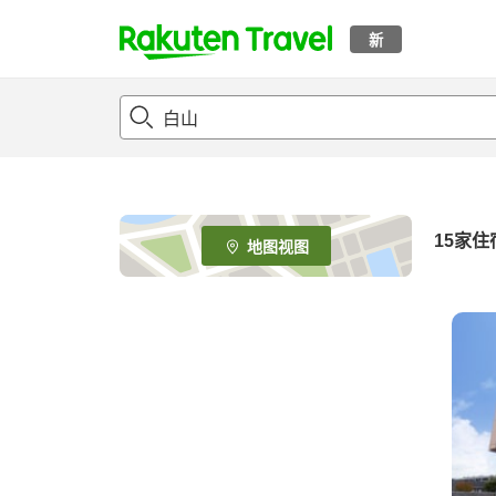
新
t
o
p
P
a
g
e
15
家住
地图视图
_
s
e
a
r
c
h