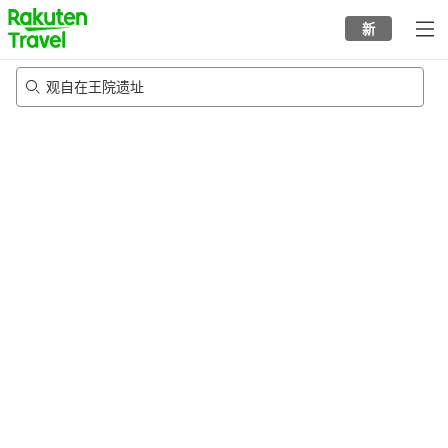
to
新
top
page
观自在王院遗址
23/8/2026
-
24/8/2026
每间
2
人
•
1
个房间