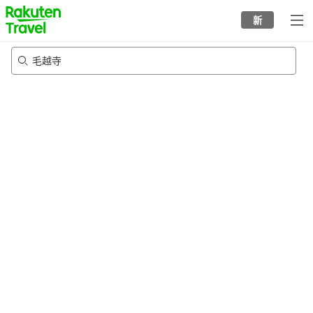
to
新
top
page
毛越寺
23/8/2026
-
24/8/2026
每间
2
人
•
1
个房间