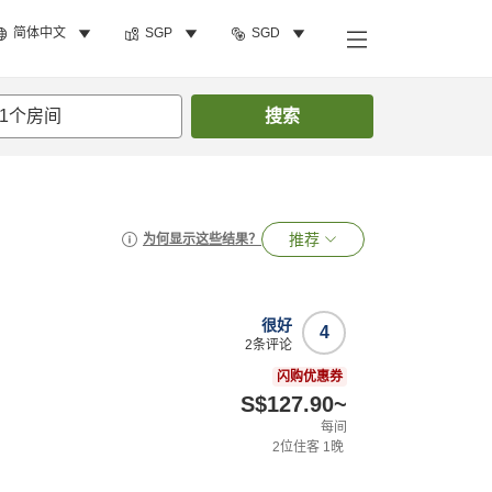
简体中文
SGP
SGD
1
个房间
搜索
推荐
为何显示这些结果？
很好
4
2
条评论
闪购优惠券
S$127.90
~
每间
2
位住客
1
晚