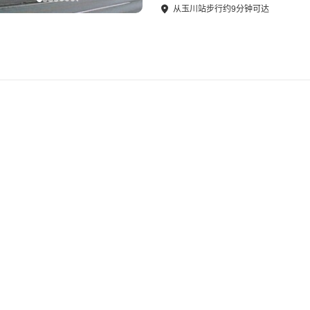
从
玉川站
步行
约
9
分钟可达