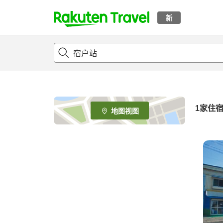
新
t
o
p
P
a
g
e
1家住
地图视图
_
s
e
a
r
c
h