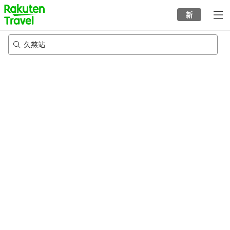
to
新
top
page
久慈站
21/8/2026
-
22/8/2026
每间
2
人
•
1
个房间