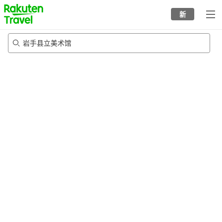
to
新
top
page
岩手县立美术馆
23/8/2026
-
24/8/2026
每间
2
人
•
1
个房间