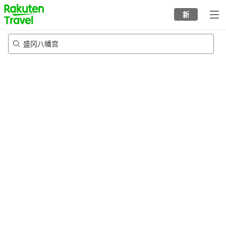
to
新
top
page
盛冈八幡宫
22/8/2026
-
23/8/2026
每间
2
人
•
1
个房间