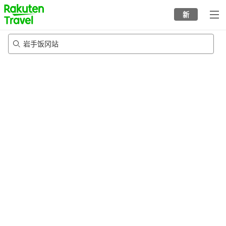
to
新
top
page
岩手饭冈站
22/8/2026
-
23/8/2026
每间
2
人
•
1
个房间