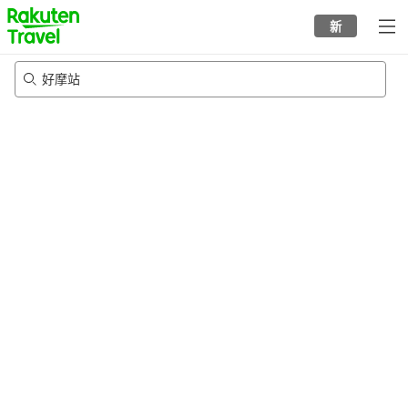
to
新
top
page
好摩站
22/8/2026
-
23/8/2026
每间
2
人
•
1
个房间