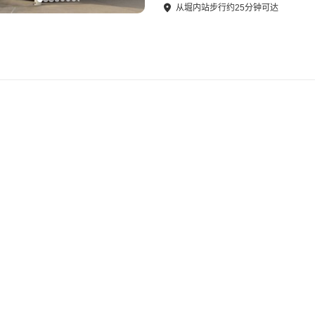
从
堀内站
步行
约
25
分钟可达