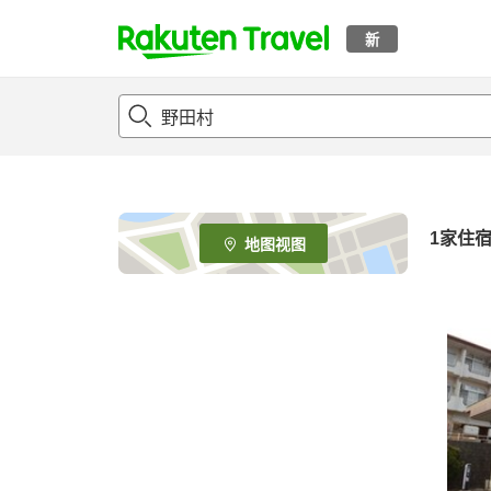
新
t
o
p
P
a
g
e
1家住
地图视图
_
s
e
a
r
c
h