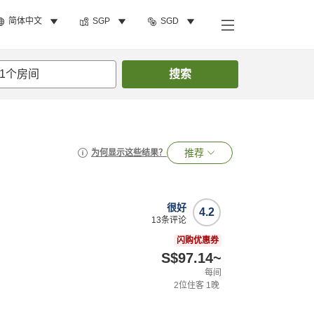
简体中文
SGP
SGD
1
个房间
搜索
推荐
为何显示这些结果？
很好
4.2
13
条评论
闪购优惠券
S$97.14
~
每间
2
位住客
1
晚