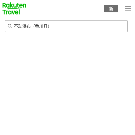
to
新
top
page
不动瀑布（香川县）
22/8/2026
-
23/8/2026
每间
2
人
•
1
个房间