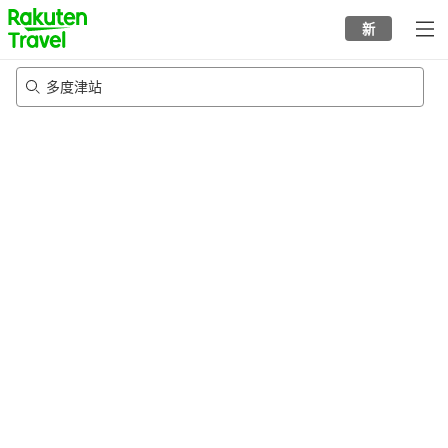
to
新
top
page
多度津站
20/8/2026
-
21/8/2026
每间
2
人
•
1
个房间