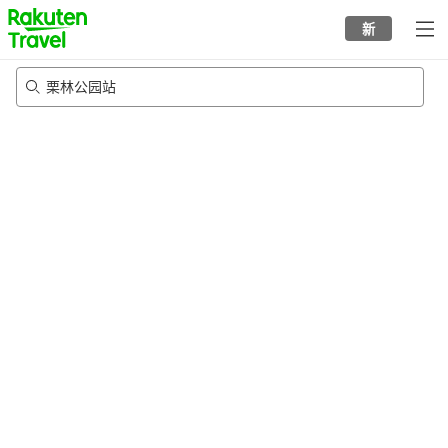
to
新
top
page
栗林公园站
21/8/2026
-
22/8/2026
每间
2
人
•
1
个房间