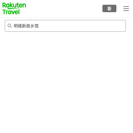
to
新
top
page
明维新故乡馆
22/8/2026
-
23/8/2026
每间
2
人
•
1
个房间