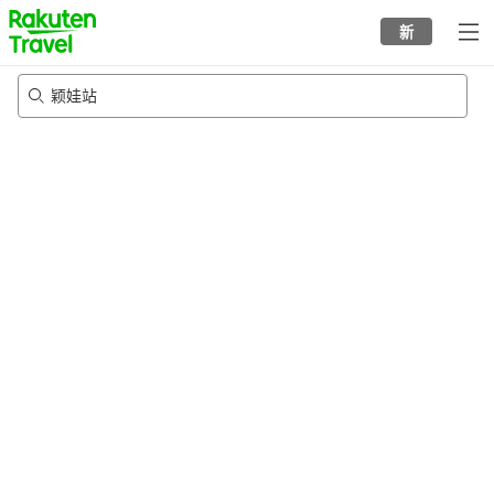
to
新
top
page
颖娃站
20/8/2026
-
21/8/2026
每间
2
人
•
1
个房间