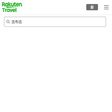
to
新
top
page
志布志
22/8/2026
-
23/8/2026
每间
2
人
•
1
个房间