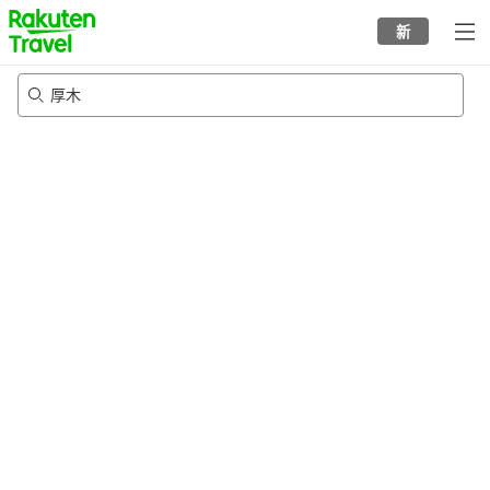
to
新
top
page
厚木
22/8/2026
-
23/8/2026
每间
2
人
•
1
个房间