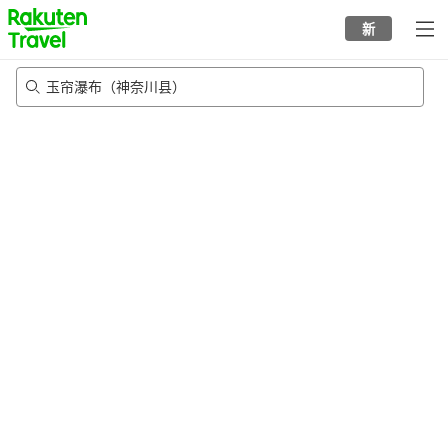
to
新
top
page
玉帘瀑布（神奈川县）
21/8/2026
-
22/8/2026
每间
2
人
•
1
个房间