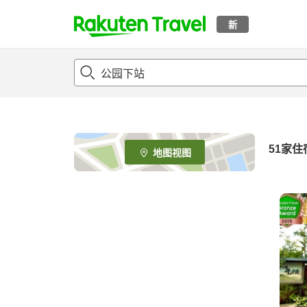
新
t
o
p
P
a
g
e
51
家住
地图视图
_
s
e
a
r
c
h