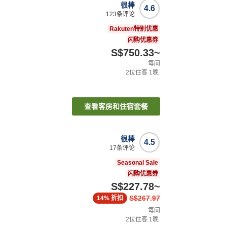
很棒
4.6
123
条评论
Rakuten特别优惠
闪购优惠券
S$750.33
~
每间
2
位住客
1
晚
查看客房和住宿套餐
很棒
4.5
17
条评论
Seasonal Sale
闪购优惠券
S$227.78
~
S$267.97
14%
折扣
每间
2
位住客
1
晚