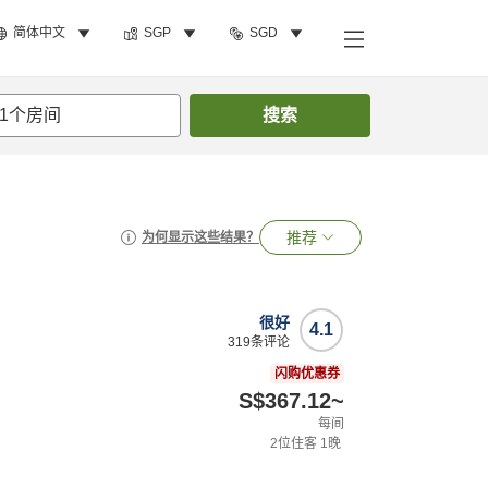
简体中文
SGP
SGD
1
个房间
搜索
推荐
为何显示这些结果？
很好
4.1
319
条评论
闪购优惠券
S$367.12
~
每间
2
位住客
1
晚