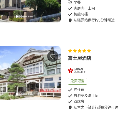
早餐
客房内可上网
智能马桶
从
强罗站
步行
约
5
分钟可达
富士屋酒店
免费取消
纯住宿
有浴室及洗手间
双床房
从
宫之下站
步行
约
6
分钟可达