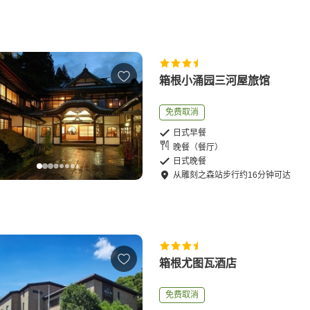
箱根小涌园三河屋旅馆
免费取消
日式早餐
晚餐（餐厅）
日式晚餐
从
雕刻之森站
步行
约
16
分钟可达
箱根尤图瓦酒店
免费取消