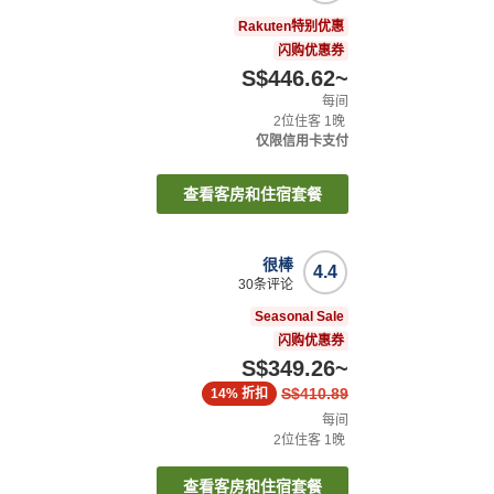
Rakuten特别优惠
闪购优惠券
S$446.62
~
每间
2
位住客
1
晚
仅限信用卡支付
查看客房和住宿套餐
很棒
4.4
30
条评论
Seasonal Sale
闪购优惠券
S$349.26
~
S$410.89
14%
折扣
每间
2
位住客
1
晚
查看客房和住宿套餐