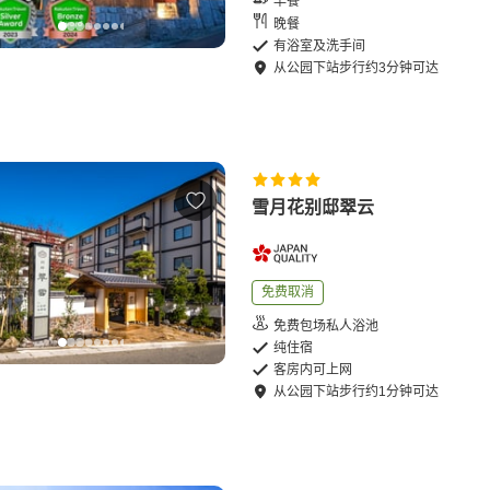
早餐
晚餐
有浴室及洗手间
从
公园下站
步行
约
3
分钟可达
雪月花别邸翠云
免费取消
免费包场私人浴池
纯住宿
客房内可上网
从
公园下站
步行
约
1
分钟可达