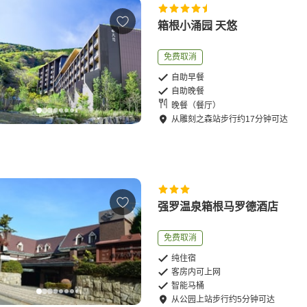
箱根小涌园 天悠
免费取消
自助早餐
自助晚餐
晚餐（餐厅）
从
雕刻之森站
步行
约
17
分钟可达
强罗温泉箱根马罗德酒店
免费取消
纯住宿
客房内可上网
智能马桶
从
公园上站
步行
约
5
分钟可达