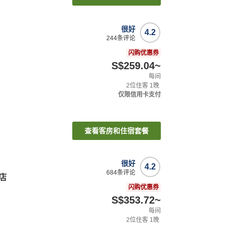
很好
4.2
244
条评论
闪购优惠券
S$259.04
~
每间
2
位住客
1
晚
仅限信用卡支付
查看客房和住宿套餐
很好
4.2
684
条评论
酒店
闪购优惠券
S$353.72
~
每间
2
位住客
1
晚