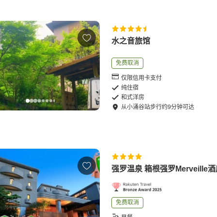
水之音旅馆
免费取消
仅限信用卡支付
纯住宿
和式洋房
从
小涌谷站
步行
约
9
分钟可达
强罗温泉 箱根强罗Merveille
免费取消