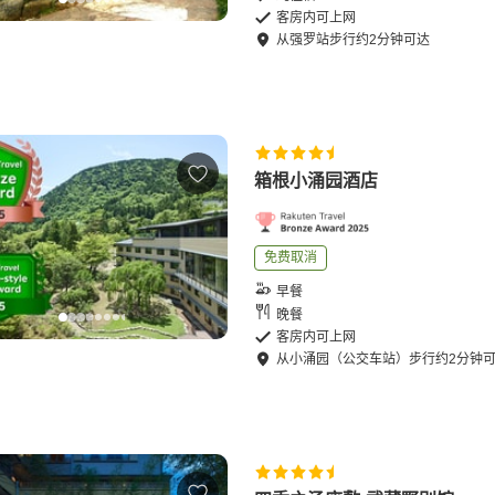
客房内可上网
从
强罗站
步行
约
2
分钟可达
箱根小涌园酒店
免费取消
早餐
晚餐
客房内可上网
从
小涌园（公交车站）
步行
约
2
分钟