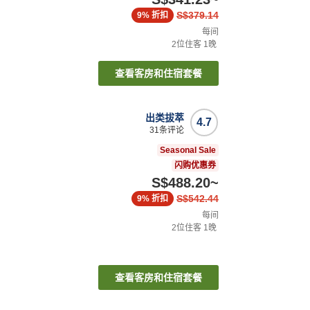
S$379.14
9%
折扣
每间
2
位住客
1
晚
查看客房和住宿套餐
出类拔萃
4.7
31
条评论
Seasonal Sale
闪购优惠券
S$488.20
~
S$542.44
9%
折扣
每间
2
位住客
1
晚
查看客房和住宿套餐