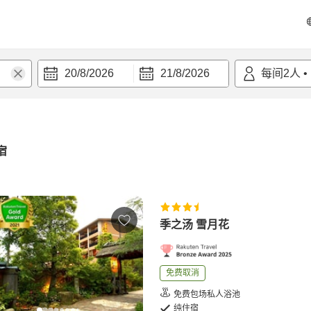
20/8/2026
21/8/2026
每间
2
人
•
宿
季之汤 雪月花
免费取消
免费包场私人浴池
纯住宿