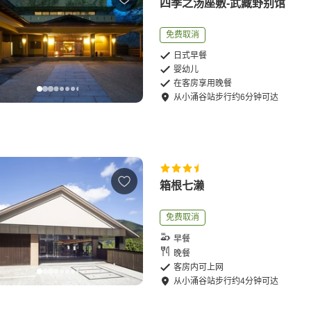
四季之汤座敷-武藏野别馆
免费取消
日式早餐
婴幼儿
在客房享用晚餐
从
小涌谷站
步行
约
6
分钟可达
箱根七濑
免费取消
早餐
晚餐
客房内可上网
从
小涌谷站
步行
约
4
分钟可达