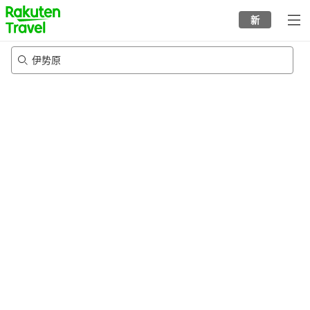
to
新
top
page
伊势原
21/8/2026
-
22/8/2026
每间
2
人
•
1
个房间