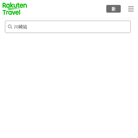
to
新
top
page
川崎站
20/8/2026
-
21/8/2026
每间
2
人
•
1
个房间