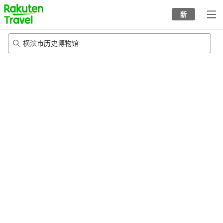
to
新
top
page
横滨市历史博物馆
21/8/2026
-
22/8/2026
每间
2
人
•
1
个房间