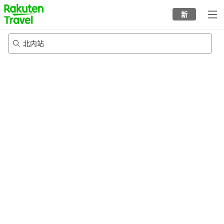
to
新
top
page
北内站
20/8/2026
-
21/8/2026
每间
2
人
•
1
个房间