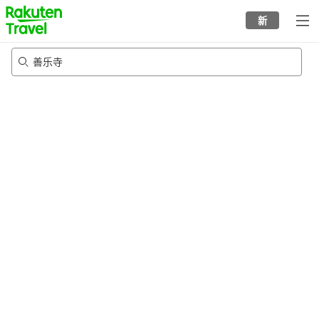
to
新
top
page
善乐寺
21/8/2026
-
22/8/2026
每间
2
人
•
1
个房间