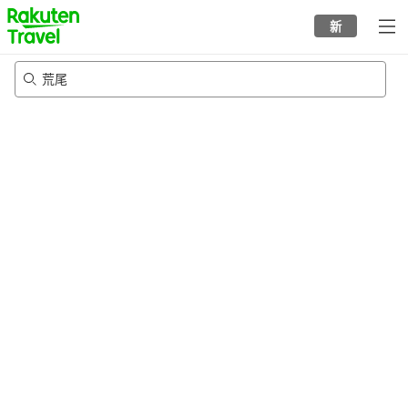
to
新
top
page
荒尾
20/8/2026
-
21/8/2026
每间
2
人
•
1
个房间