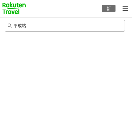
to
新
top
page
平成站
21/8/2026
-
22/8/2026
每间
2
人
•
1
个房间