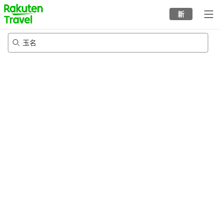
to
新
top
page
玉名
23/8/2026
-
24/8/2026
每间
2
人
•
1
个房间