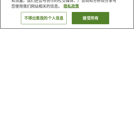
和流量。我们还会与合作的社交媒体、广告商和分析商分享与
您使用我们网站相关的信息。
隐私政策
不得出售我的个人信息
接受所有
返回
21
家住宿
为何显示这些结果？