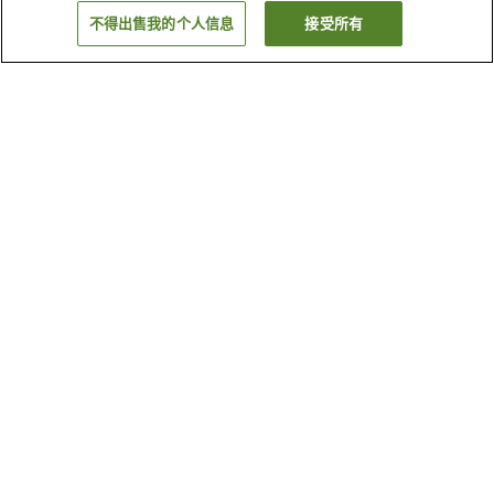
不得出售我的个人信息
接受所有
返回
4
家住宿
为何显示这些结果？