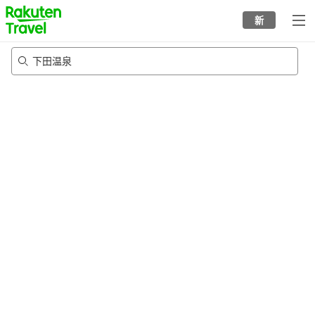
to
新
top
page
下田温泉
20/8/2026
-
21/8/2026
每间
2
人
•
1
个房间