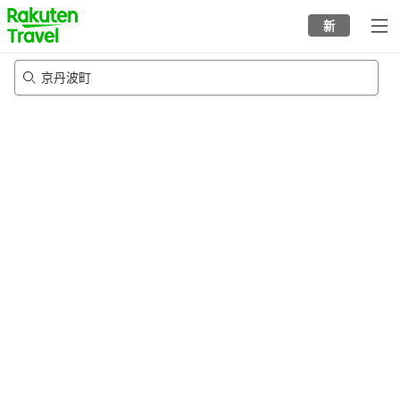
to
新
top
page
京丹波町
21/8/2026
-
22/8/2026
每间
2
人
•
1
个房间