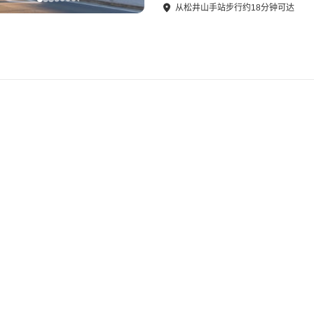
从
松井山手站
步行
约
18
分钟可达