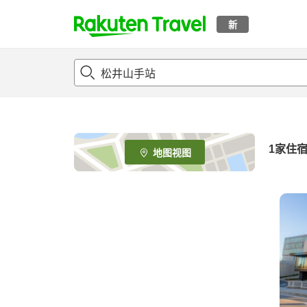
新
t
o
p
P
a
g
e
1家住
地图视图
_
s
e
a
r
c
h