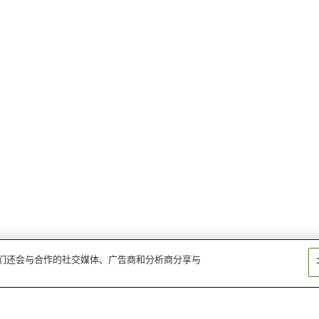
。我们还会与合作的社交媒体、广告商和分析商分享与
新田边站
大住站
近铁宫津站