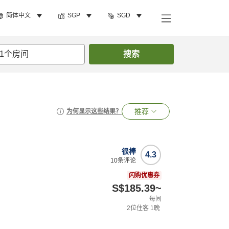
简体中文
SGP
SGD
1
个房间
搜索
推荐
为何显示这些结果？
很棒
4.3
10
条评论
闪购优惠券
S$185.39
~
每间
2
位住客
1
晚