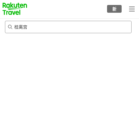
to
新
top
page
桂离宫
21/8/2026
-
22/8/2026
每间
2
人
•
1
个房间