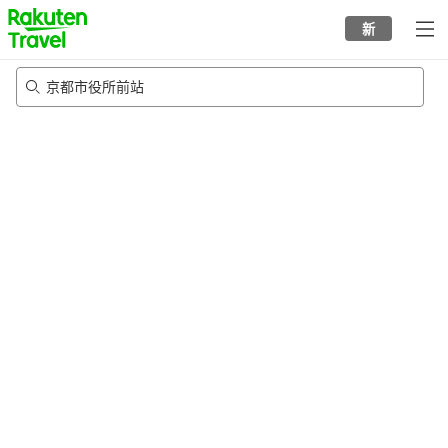
to
新
top
page
京都市役所前站
21/8/2026
-
22/8/2026
每间
2
人
•
1
个房间