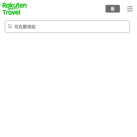
to
新
top
page
乌丸御池站
24/8/2026
-
25/8/2026
每间
2
人
•
1
个房间