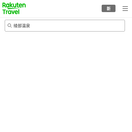
to
新
top
page
绫部温泉
21/8/2026
-
22/8/2026
每间
2
人
•
1
个房间