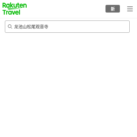
to
新
top
page
龙池山松尾观音寺
21/8/2026
-
22/8/2026
每间
2
人
•
1
个房间