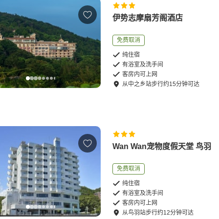
伊势志摩扇芳阁酒店
免费取消
纯住宿
有浴室及洗手间
客房内可上网
从
中之乡站
步行
约
15
分钟可达
Wan Wan宠物度假天堂 鸟羽
免费取消
纯住宿
有浴室及洗手间
客房内可上网
从
鸟羽站
步行
约
12
分钟可达