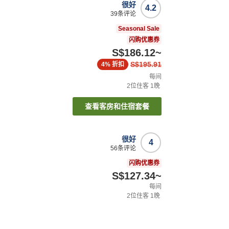
很好
4.2
39
条评论
Seasonal Sale
闪购优惠券
S$186.12
~
S$195.91
4%
折扣
每间
2
位住客
1
晚
查看客房和住宿套餐
很好
4
56
条评论
闪购优惠券
S$127.34
~
每间
2
位住客
1
晚