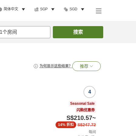
简体中文
SGP
SGD
1
个房间
搜索
推荐
为何显示这些结果？
4
Seasonal Sale
闪购优惠券
S$210.57
~
S$247.72
14%
折扣
每间