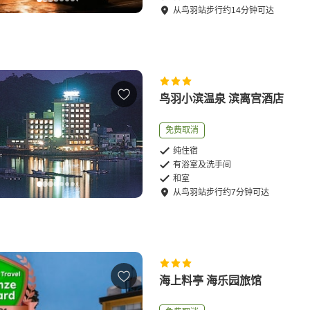
从
鸟羽站
步行
约
14
分钟可达
鸟羽小滨温泉 滨离宫酒店
免费取消
纯住宿
有浴室及洗手间
和室
从
鸟羽站
步行
约
7
分钟可达
海上料亭 海乐园旅馆