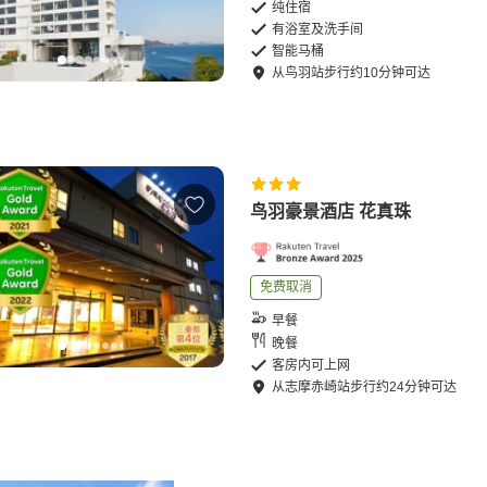
纯住宿
有浴室及洗手间
智能马桶
从
鸟羽站
步行
约
10
分钟可达
鸟羽豪景酒店 花真珠
免费取消
早餐
晚餐
客房内可上网
从
志摩赤崎站
步行
约
24
分钟可达