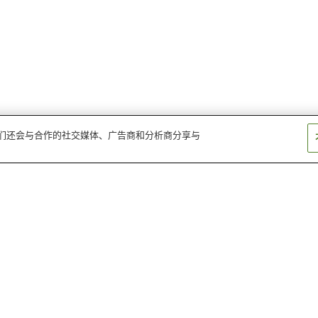
。我们还会与合作的社交媒体、广告商和分析商分享与
志摩赤崎站
加茂站
松尾站
日和山
伊射波神社
鸟羽展望台 海女
鸟羽水族馆