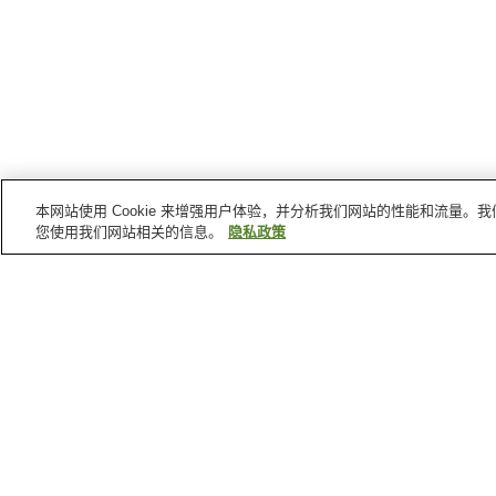
本网站使用 Cookie 来增强用户体验，并分析我们网站的性能和流量
您使用我们网站相关的信息。
隐私政策
鸟羽
的车站
船津站
中之乡站
池之浦站
鸟羽站
鸟羽
的景点
鸟羽市立海洋博物馆
御木本珍珠岛
丸兴山库藏寺
神明神社