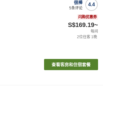
很棒
4.4
5
条评论
闪购优惠券
S$169.19
~
每间
2
位住客
1
晚
查看客房和住宿套餐