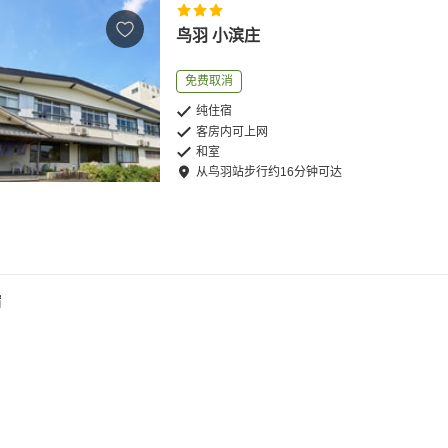
鸟羽 小滨庄
免费取消
纯住宿
客房内可上网
和室
从
鸟羽站
步行
约
16
分钟可达
宿