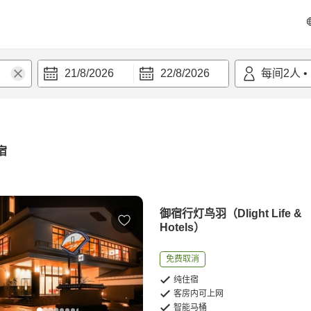
21/8/2026
22/8/2026
每间
2
人
•
宿
御宿行灯鸟羽（Dlight Life &
Hotels）
免费取消
纯住宿
客房内可上网
智能马桶