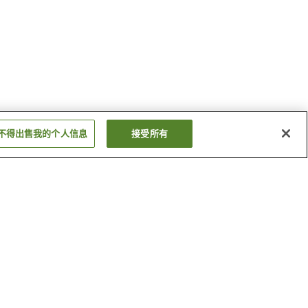
不得出售我的个人信息
接受所有
白木站
露台
相差海女文化资料馆