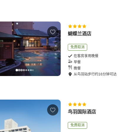
蝴蝶兰酒店
免费取消
在客房享用晚餐
早餐
晚餐
从
鸟羽站
步行
约
16
分钟可达
鸟羽国际酒店
免费取消