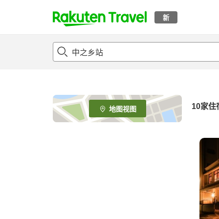
新
t
o
p
P
a
g
e
10
家住
地图视图
_
s
e
a
r
c
h