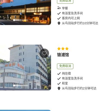
免费取消
早餐
有浴室及洗手间
客房内可上网
从
鸟羽站
步行
约
10
分钟可达
锦浦馆
免费取消
纯住宿
有浴室及洗手间
和室
从
鸟羽站
步行
约
2
分钟可达