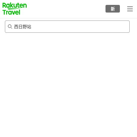
to
新
top
page
西日野站
23/8/2026
-
24/8/2026
每间
2
人
•
1
个房间