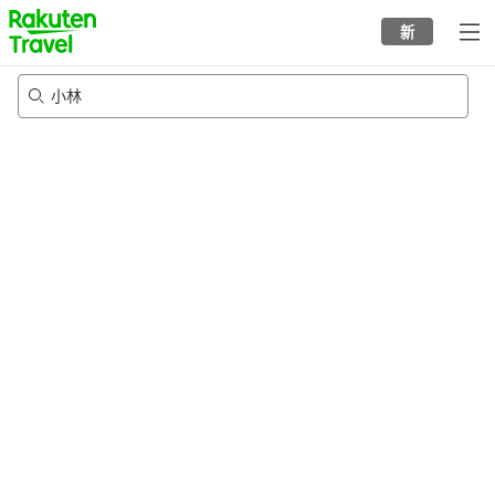
to
新
top
page
小林
20/8/2026
-
21/8/2026
每间
2
人
•
1
个房间