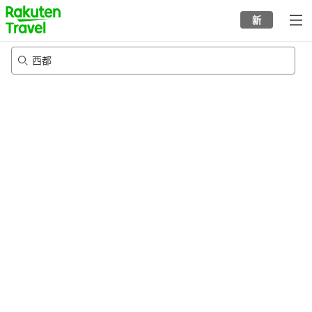
to
新
top
page
西都
21/8/2026
-
22/8/2026
每间
2
人
•
1
个房间