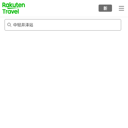
to
新
top
page
中轻井泽站
22/8/2026
-
23/8/2026
每间
2
人
•
1
个房间