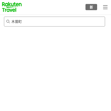
to
新
top
page
木曾町
21/8/2026
-
22/8/2026
每间
2
人
•
1
个房间