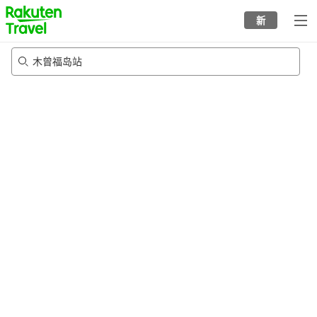
to
新
top
page
木曾福岛站
20/8/2026
-
21/8/2026
每间
2
人
•
1
个房间