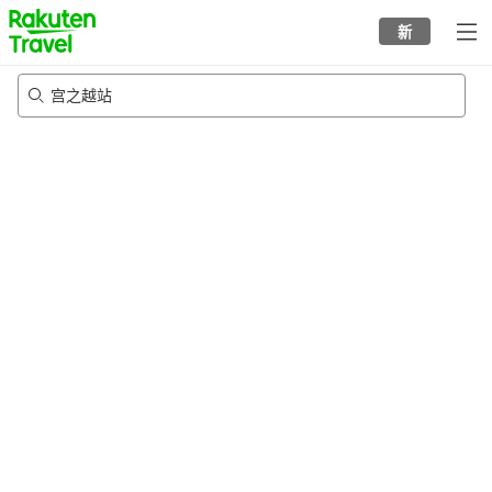
to
新
top
page
宫之越站
20/8/2026
-
21/8/2026
每间
2
人
•
1
个房间