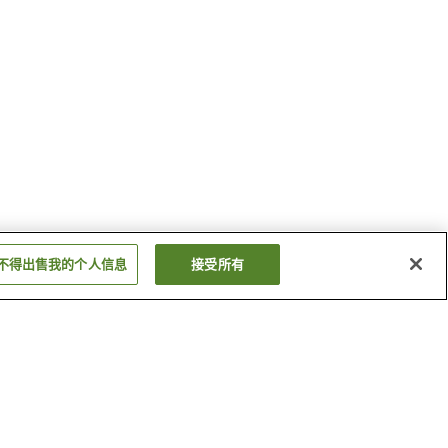
不得出售我的个人信息
接受所有
幕岩温泉
盐壶温泉
显示更多