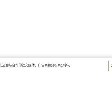
。我们还会与合作的社交媒体、广告商和分析商分享与
上高地温泉
鹿盐温泉
星野温泉
别所温泉
菅平高原温泉
白马八方温泉