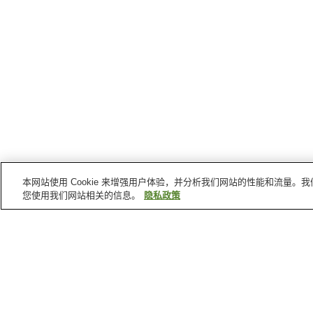
本网站使用 Cookie 来增强用户体验，并分析我们网站的性能和流量
您使用我们网站相关的信息。
隐私政策
长野县
的温泉
角间温泉
阿寺温泉
茶臼山温泉
奥白马温泉
首页
日本
长野县
白马落仓温泉