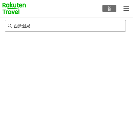
to
新
top
page
西条温泉
23/8/2026
-
24/8/2026
每间
2
人
•
1
个房间