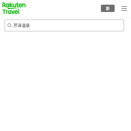
to
新
top
page
芹泽温泉
22/8/2026
-
23/8/2026
每间
2
人
•
1
个房间