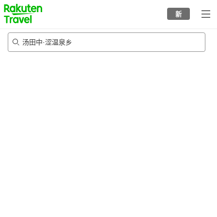
to
新
top
page
汤田中·涩温泉乡
20/8/2026
-
21/8/2026
每间
2
人
•
1
个房间