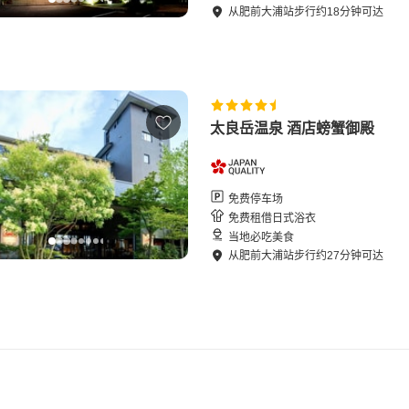
从
肥前大浦站
步行
约
18
分钟可达
太良岳温泉 酒店螃蟹御殿
免费停车场
免费租借日式浴衣
当地必吃美食
从
肥前大浦站
步行
约
27
分钟可达