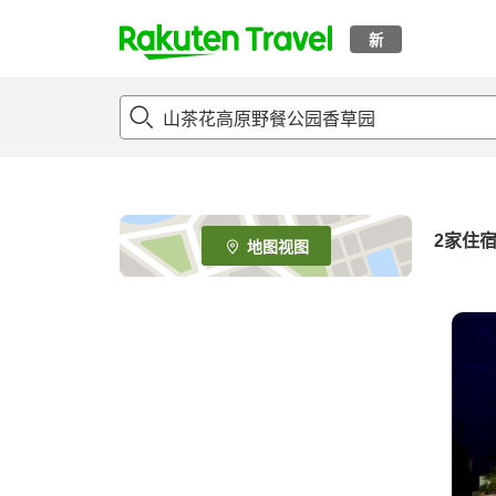
新
t
o
p
P
a
g
e
2
家住
地图视图
_
s
e
a
r
c
h