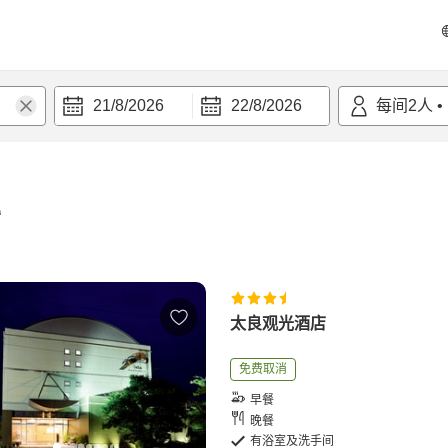
21/8/2026
22/8/2026
每间
2
人
•
宿
太良观光酒店
免费取消
早餐
晚餐
有浴室及洗手间