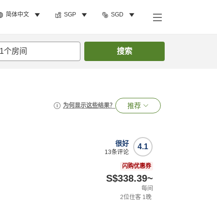
简体中文
SGP
SGD
1
个房间
搜索
推荐
为何显示这些结果？
很好
4.1
13
条评论
闪购优惠券
S$338.39
~
每间
2
位住客
1
晚