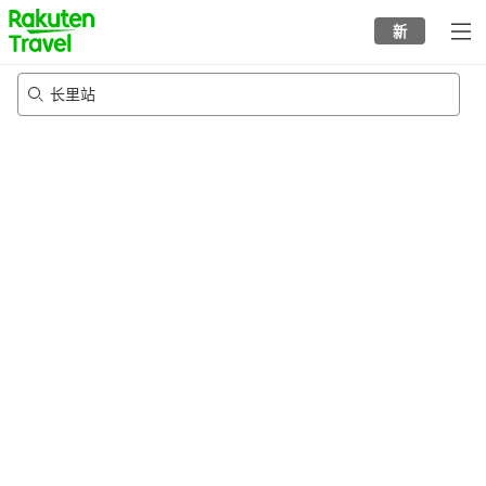
to
新
top
page
长里站
20/8/2026
-
21/8/2026
每间
2
人
•
1
个房间